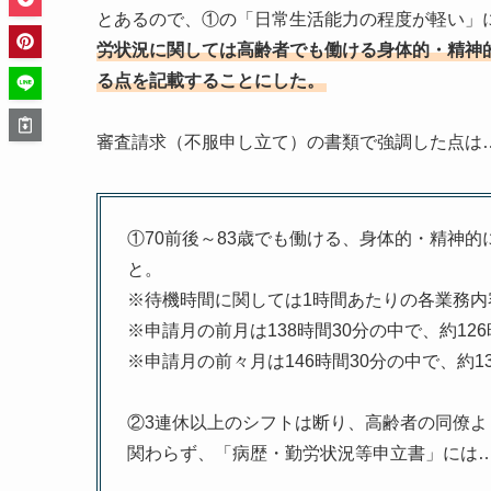
とあるので、①の「日常生活能力の程度が軽い」
労状況に関しては高齢者でも働ける身体的・精神
る点を記載することにした。
審査請求（不服申し立て）の書類で強調した点は
①70前後～83歳でも働ける、身体的・精神
と。
※待機時間に関しては1時間あたりの各業務
※申請月の前月は138時間30分の中で、約12
※申請月の前々月は146時間30分の中で、約1
②3連休以上のシフトは断り、高齢者の同僚
関わらず、「病歴・勤労状況等申立書」には