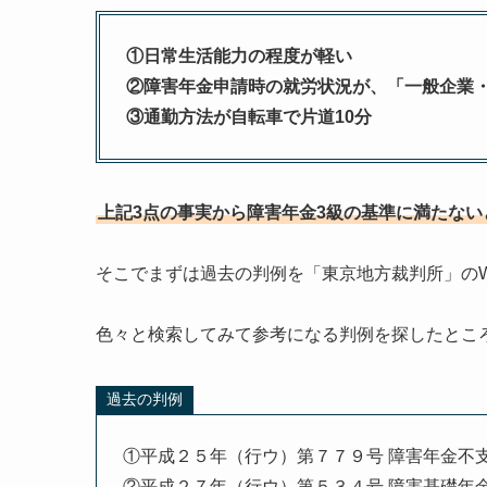
①日常生活能力の程度が軽い
②障害年金申請時の就労状況が、「一般企業・
③通勤方法が自転車で片道10分
上記3点の事実から障害年金3級の基準に満たな
そこでまずは過去の判例を「東京地方裁判所」のW
色々と検索してみて参考になる判例を探したとこ
過去の判例
①平成２５年（行ウ）第７７９号 障害年金不
②平成２７年（行ウ）第５３４号 障害基礎年