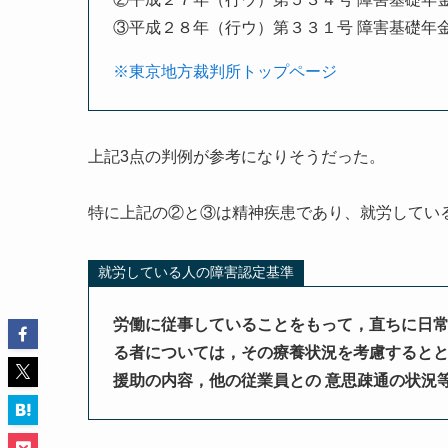
③平成２８年（行ウ）第３３１号 障害基礎年
※東京地方裁判所トップページ
上記3点の判例が参考になりそうだった。
特に上記の②と③は精神疾患であり、就労してい
就労している人の障害認定基準
労働に従事していることをもって，直ちに日常
る者については，その療養状況を考慮するとと
援助の内容，他の従業員との 意思疎通の状況