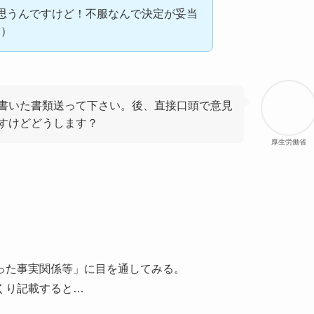
思うんですけど！不服なんで決定が妥当
求）
書いた書類送って下さい。後、直接口頭で意見
すけどどうします？
厚生労働省
った事実関係等」に目を通してみる。
くり記載すると…